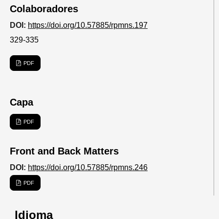
Colaboradores
DOI:
https://doi.org/10.57885/rpmns.197
329-335
PDF
Capa
PDF
Front and Back Matters
DOI:
https://doi.org/10.57885/rpmns.246
PDF
Idioma