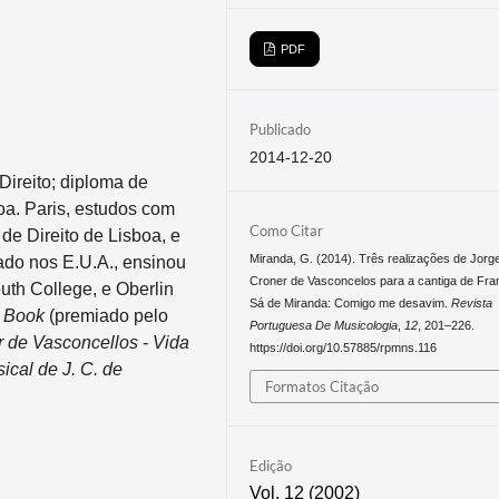
PDF
Publicado
2014-12-20
Direito; diploma de
a. Paris, estudos com
Como Citar
e Direito de Lisboa, e
Miranda, G. (2014). Três realizações de Jorg
ado nos E.U.A., ensinou
Croner de Vasconcelos para a cantiga de Fra
uth College, e Oberlin
Sá de Miranda: Comigo me desavim.
Revista
g Book
(premiado pelo
Portuguesa De Musicologia
,
12
, 201–226.
r de Vasconcellos
-
Vida
https://doi.org/10.57885/rpmns.116
ical de J. C. de
Formatos Citação
Edição
Vol. 12 (2002)