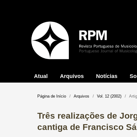
Atual
Arquivos
Notícias
So
Página de Início
/
Arquivos
/
Vol. 12 (2002)
/
Arti
Três realizações de Jor
cantiga de Francisco S