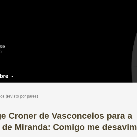
bre
gos (revisto por pares)
ge Croner de Vasconcelos para a
á de Miranda: Comigo me desavim