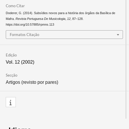
Como Citar
Doderer, G. (2014). Subsídios novos para a história dos órgãos da Basílica de
Mafra.
Revista Portuguesa De Musicologia
,
12
, 87–128.
https://doi.org/10.57885/rpmns.113
Formatos Citação
Edição
Vol. 12 (2002)
Secção
Artigos (revisto por pares)