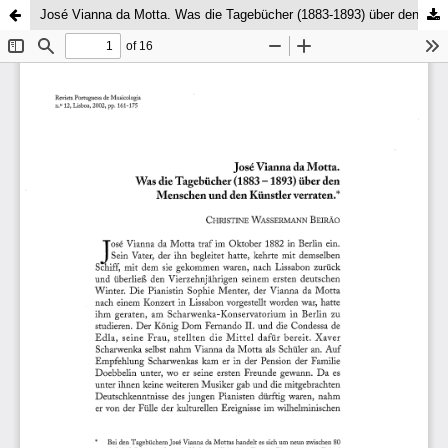
José Vianna da Motta. Was die Tagebücher (1883-1893) über den Menschen und den Künstler verraten – O que os Diários (1883-1893) de José Vianna da Motta revelam sobre o Homem e o Artista