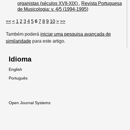
organistas (séculos XVII-XIX)
,
Revista Portuguesa
de Musicologia: v. 4/5 (1994-1995)
<<
<
1
2
3
4
5
6
7
8
9
10
>
>>
Também poderá
iniciar uma pesquisa avançada de
similaridade
para este artigo.
Idioma
English
Português
Open Journal Systems