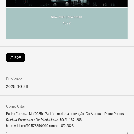
PDF
Publicado
2025-10-28
Como Citar
Pedro Ferreira, M. (2025). Padrão, melisma, inovação: De Ateneu a Dulce Pontes.
Revista Portuguesa De Musicologia
,
10
(2), 167–206.
https://doi.org/10.57885/0049.rpmns.10/2.2023