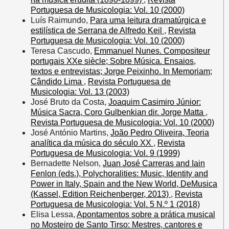
Portuguesa de Musicologia: Vol. 10 (2000)
Luís Raimundo,
Para uma leitura dramatúrgica e
estilística de Serrana de Alfredo Keil
,
Revista
Portuguesa de Musicologia: Vol. 10 (2000)
Teresa Cascudo,
Emmanuel Nunes. Compositeur
portugais XXe siècle; Sobre Música. Ensaios,
textos e entrevistas; Jorge Peixinho. In Memoriam;
Cândido Lima
,
Revista Portuguesa de
Musicologia: Vol. 13 (2003)
José Bruto da Costa,
Joaquim Casimiro Júnior:
Música Sacra, Coro Gulbenkian dir. Jorge Matta
,
Revista Portuguesa de Musicologia: Vol. 10 (2000)
José António Martins,
João Pedro Oliveira, Teoria
analítica da música do século XX
,
Revista
Portuguesa de Musicologia: Vol. 9 (1999)
Bernadette Nelson,
Juan José Carreras and Iain
Fenlon (eds.), Polychoralities: Music, Identity and
Power in Italy, Spain and the New World, DeMusica
(Kassel, Edition Reichenberger, 2013)
,
Revista
Portuguesa de Musicologia: Vol. 5 N.º 1 (2018)
Elisa Lessa,
Apontamentos sobre a prática musical
no Mosteiro de Santo Tirso: Mestres, cantores e