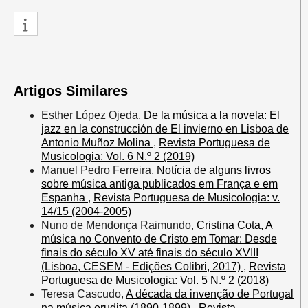
Artigos Similares
Esther López Ojeda,
De la música a la novela: El
jazz en la construcción de El invierno en Lisboa de
Antonio Muñoz Molina
,
Revista Portuguesa de
Musicologia: Vol. 6 N.º 2 (2019)
Manuel Pedro Ferreira,
Notícia de alguns livros
sobre música antiga publicados em França e em
Espanha
,
Revista Portuguesa de Musicologia: v.
14/15 (2004-2005)
Nuno de Mendonça Raimundo,
Cristina Cota, A
música no Convento de Cristo em Tomar: Desde
finais do século XV até finais do século XVIII
(Lisboa, CESEM - Edições Colibri, 2017)
,
Revista
Portuguesa de Musicologia: Vol. 5 N.º 2 (2018)
Teresa Cascudo,
A década da invenção de Portugal
na música erudita (1890-1899)
,
Revista