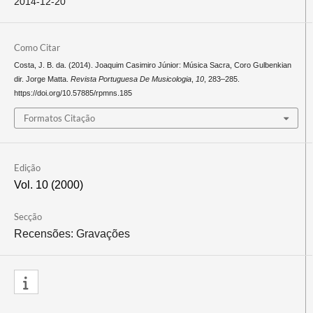
2014-12-20
Como Citar
Costa, J. B. da. (2014). Joaquim Casimiro Júnior: Música Sacra, Coro Gulbenkian
dir. Jorge Matta.
Revista Portuguesa De Musicologia
,
10
, 283–285.
https://doi.org/10.57885/rpmns.185
Formatos Citação
Edição
Vol. 10 (2000)
Secção
Recensões: Gravações