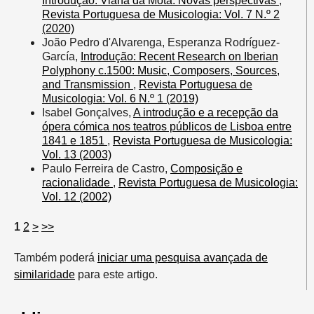
Introdução: Viana da Mota: Novas perspectivas
,
Revista Portuguesa de Musicologia: Vol. 7 N.º 2
(2020)
João Pedro d'Alvarenga, Esperanza Rodríguez-
García,
Introdução: Recent Research on Iberian
Polyphony c.1500: Music, Composers, Sources,
and Transmission
,
Revista Portuguesa de
Musicologia: Vol. 6 N.º 1 (2019)
Isabel Gonçalves,
A introdução e a recepção da
ópera cómica nos teatros públicos de Lisboa entre
1841 e 1851
,
Revista Portuguesa de Musicologia:
Vol. 13 (2003)
Paulo Ferreira de Castro,
Composição e
racionalidade
,
Revista Portuguesa de Musicologia:
Vol. 12 (2002)
1
2
>
>>
Também poderá
iniciar uma pesquisa avançada de
similaridade
para este artigo.