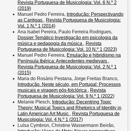
Revista Portuguesa de Musicologia: Vol. 6 N.º 2
(2019)
Manuel Pedro Ferreira,
Introdução: Perspectivando
as Cantigas
,
Revista Portuguesa de Musicologia:
Vol. 1 N.º 1 (2014)
Ana Isabel Pereira, Paulo Ferreira Rodrigues,
Dossier Temático Investigação em psicologia da
música e pedagogia da música
,
Revista
Portuguesa de Musicologia: Vol. 10 N.º 1 (2023)
Manuel Pedro Ferreira,
Emulação e hibridismo na
Península Ibérica: Antecedentes medievais
,
Revista Portuguesa de Musicologia: Vol. 2 N.º 1
(2015)
Maria do Rosário Pestana, Jorge Freitas Branco,
Introdução. Neste século, em Portugal: Processos
musicais e viragem pós-folclórica
,
Revista
Portuguesa de Musicologia: Vol. 9 N.º 1 (2022)
Melanie Plesch,
Introdução: Decentring Topic
Theory: Musical Topics and Rhetorics of Identity in
Latin American Art Music
,
Revista Portuguesa de
Musicologia: Vol. 4 N.º 1 (2017)
Luísa Cymbron, Christine Wassermann Beirão,