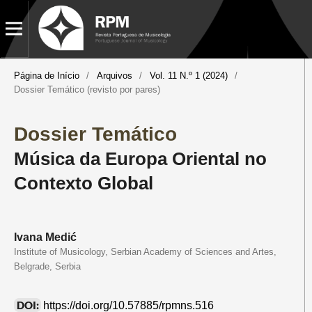
Página de Início
/
Arquivos
/
Vol. 11 N.º 1 (2024)
/
Dossier Temático (revisto por pares)
Dossier Temático
Música da Europa Oriental no
Contexto Global
Ivana Medić
Institute of Musicology, Serbian Academy of Sciences and Artes,
Belgrade, Serbia
DOI:
https://doi.org/10.57885/rpmns.516