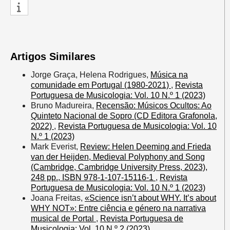
Artigos Similares
Jorge Graça, Helena Rodrigues,
Música na
comunidade em Portugal (1980-2021)
,
Revista
Portuguesa de Musicologia: Vol. 10 N.º 1 (2023)
Bruno Madureira,
Recensão: Músicos Ocultos: Ao
Quinteto Nacional de Sopro (CD Editora Grafonola,
2022)
,
Revista Portuguesa de Musicologia: Vol. 10
N.º 1 (2023)
Mark Everist,
Review: Helen Deeming and Frieda
van der Heijden, Medieval Polyphony and Song
(Cambridge, Cambridge University Press, 2023),
248 pp., ISBN 978-1-107-15116-1
,
Revista
Portuguesa de Musicologia: Vol. 10 N.º 1 (2023)
Joana Freitas,
«Science isn’t about WHY. It’s about
WHY NOT»: Entre ciência e género na narrativa
musical de Portal
,
Revista Portuguesa de
Musicologia: Vol. 10 N.º 2 (2023)