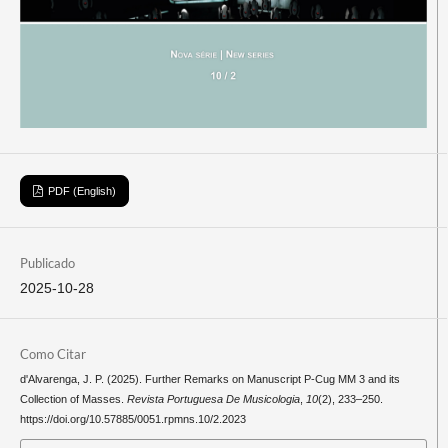
PDF (English)
Publicado
2025-10-28
Como Citar
d'Alvarenga, J. P. (2025). Further Remarks on Manuscript P-Cug MM 3 and its
Collection of Masses.
Revista Portuguesa De Musicologia
,
10
(2), 233–250.
https://doi.org/10.57885/0051.rpmns.10/2.2023