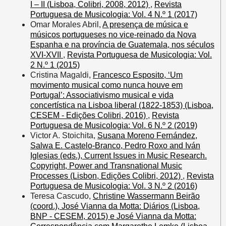
I – II (Lisboa, Colibri, 2008, 2012)
,
Revista
Portuguesa de Musicologia: Vol. 4 N.º 1 (2017)
Omar Morales Abril,
A presença de música e
músicos portugueses no vice-reinado da Nova
Espanha e na província de Guatemala, nos séculos
XVI-XVII
,
Revista Portuguesa de Musicologia: Vol.
2 N.º 1 (2015)
Cristina Magaldi,
Francesco Esposito, ‘Um
movimento musical como nunca houve em
Portugal’: Associativismo musical e vida
concertística na Lisboa liberal (1822-1853) (Lisboa,
CESEM - Edições Colibri, 2016)
,
Revista
Portuguesa de Musicologia: Vol. 6 N.º 2 (2019)
Victor A. Stoichita,
Susana Moreno Fernández,
Salwa E. Castelo-Branco, Pedro Roxo and Iván
Iglesias (eds.), Current Issues in Music Research.
Copyright, Power and Transnational Music
Processes (Lisbon, Edições Colibri, 2012)
,
Revista
Portuguesa de Musicologia: Vol. 3 N.º 2 (2016)
Teresa Cascudo,
Christine Wassermann Beirão
(coord.), José Vianna da Motta: Diários (Lisboa,
BNP - CESEM, 2015) e José Vianna da Motta: