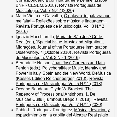
Correspondência com Margarethe Lemke (Lisboa,
BNP - CESEM, 2018)
,
Revista Portuguesa de
Musicologia: Vol. 7 N.º 2 (2020)
Mário Vieira de Carvalho,
Ó palavra, tu palavra que
me falta! – Reflexões sobre música e linguagem
,
Revista Portuguesa de Musicologia: Vol. 3 N.º 2
(2016)
Ignazio Macchiarella,
Maria de São José Côrte-
Real (ed.), ‘Special Issue. Music and Migration’,
Migrações. Journal of the Portuguese Immigration
Observatory, 7 (October 2010)
,
Revista Portuguesa
de Musicologia: Vol. 3 N.º 1 (2016)
Bernadette Nelson,
Juan José Carreras and Iain
Fenlon (eds.), Polychoralities: Music, Identity and
Power in Italy, Spain and the New World, DeMusica
(Kassel, Edition Reichenberger, 2013)
,
Revista
Portuguesa de Musicologia: Vol. 5 N.º 1 (2018)
Océane Boudeau,
Clyde W. Brockett, The
Repertory of Processional Antiphons, 1. De
Musicae Cultu (Turnhout, Brepols, 2018)
,
Revista
Portuguesa de Musicologia: Vol. 7 N.º 1 (2020)
Pablo-L. Rodriguez Rodriguez,
Música, devoción y
esparcimiento en la capilla del Alcázar Real (siglo