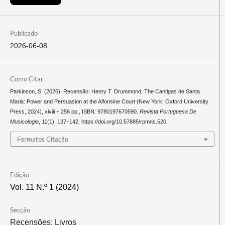
Publicado
2026-06-08
Como Citar
Parkinson, S. (2026). Recensão: Henry T. Drummond, The Cantigas de Santa
Maria: Power and Persuasion at the Alfonsine Court (New York, Oxford University
Press, 2024), xlviii + 256 pp., ISBN: 9780197670590.
Revista Portuguesa De
Musicologia
,
11
(1), 137–142. https://doi.org/10.57885/rpmns.520
Formatos Citação
Edição
Vol. 11 N.º 1 (2024)
Secção
Recensões: Livros