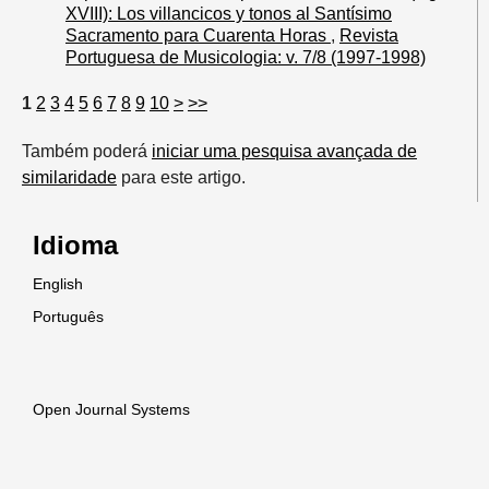
XVIII): Los villancicos y tonos al Santísimo
Sacramento para Cuarenta Horas
,
Revista
Portuguesa de Musicologia: v. 7/8 (1997-1998)
1
2
3
4
5
6
7
8
9
10
>
>>
Também poderá
iniciar uma pesquisa avançada de
similaridade
para este artigo.
Idioma
English
Português
Open Journal Systems