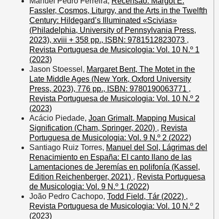
Manuel Pedro Ferreira,
Recensão: Margot E.
Fassler, Cosmos, Liturgy, and the Arts in the Twelfth
Century: Hildegard’s Illuminated «Scivias»
(Philadelphia, University of Pennsylvania Press,
2023), xviii + 358 pp., ISBN: 9781512823073
,
Revista Portuguesa de Musicologia: Vol. 10 N.º 1
(2023)
Jason Stoessel,
Margaret Bent, The Motet in the
Late Middle Ages (New York, Oxford University
Press, 2023), 776 pp., ISBN: 9780190063771
,
Revista Portuguesa de Musicologia: Vol. 10 N.º 2
(2023)
Acácio Piedade,
Joan Grimalt, Mapping Musical
Signification (Cham, Springer, 2020)
,
Revista
Portuguesa de Musicologia: Vol. 9 N.º 2 (2022)
Santiago Ruiz Torres,
Manuel del Sol, Lágrimas del
Renacimiento en España: El canto llano de las
Lamentaciones de Jeremías en polifonía (Kassel,
Edition Reichenberger, 2021)
,
Revista Portuguesa
de Musicologia: Vol. 9 N.º 1 (2022)
João Pedro Cachopo,
Todd Field, Tár (2022)
,
Revista Portuguesa de Musicologia: Vol. 10 N.º 2
(2023)