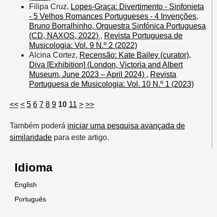
Filipa Cruz,
Lopes-Graça: Divertimento - Sinfonieta
- 5 Velhos Romances Portugueses - 4 Invenções,
Bruno Borralhinho, Orquestra Sinfónica Portuguesa
(CD, NAXOS, 2022)
,
Revista Portuguesa de
Musicologia: Vol. 9 N.º 2 (2022)
Alcina Cortez,
Recensão: Kate Bailey (curator),
Diva [Exhibition] (London, Victoria and Albert
Museum, June 2023 – April 2024)
,
Revista
Portuguesa de Musicologia: Vol. 10 N.º 1 (2023)
<<
<
5
6
7
8
9
10
11
>
>>
Também poderá
iniciar uma pesquisa avançada de
similaridade
para este artigo.
Idioma
English
Português