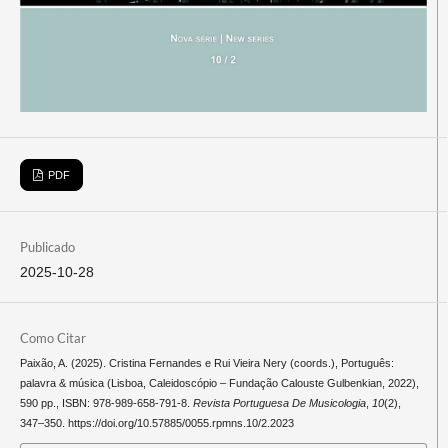
PDF
Publicado
2025-10-28
Como Citar
Paixão, A. (2025). Cristina Fernandes e Rui Vieira Nery (coords.), Português:
palavra & música (Lisboa, Caleidoscópio – Fundação Calouste Gulbenkian, 2022),
590 pp., ISBN: 978-989-658-791-8.
Revista Portuguesa De Musicologia
,
10
(2),
347–350. https://doi.org/10.57885/0055.rpmns.10/2.2023