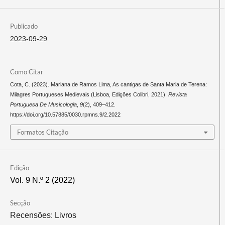
Publicado
2023-09-29
Como Citar
Cota, C. (2023). Mariana de Ramos Lima, As cantigas de Santa Maria de Terena:
Milagres Portugueses Medievais (Lisboa, Edições Colibri, 2021).
Revista
Portuguesa De Musicologia
,
9
(2), 409–412.
https://doi.org/10.57885/0030.rpmns.9/2.2022
Formatos Citação
Edição
Vol. 9 N.º 2 (2022)
Secção
Recensões: Livros