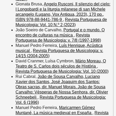
Gionata Brusa,
Angelo Rusconi, Il silenzio del cielo:
I Longobardi e la liturgia milanese di san Michele
arcangelo (Lugano, Vox Antiqua, 2023), 170 pp.,
ISBN 978-88-9441-786-9
,
Revista Portuguesa de
Musicologia: Vol. 10 N.º 2 (2023)
João Soeiro de Carvalho,
Portugal e o mundo. O
encontro de culturas na música
,
Revista
Portuguesa de Musicologia: v. 7/8 (1997-1998)
Manuel Pedro Ferreira,
Luís Henrique, Acústica
musical
,
Revista Portuguesa de Musicologia: v.
14/15 (2004-2005)
David Cranmer, Luísa Cymbron,
Mário Moreau, O
Teatro de S. Carlos dois séculos de História
,
Revista Portuguesa de Musicologia: Vol. 10 (2000)
Rui Cabral,
João de Sousa Carvalho, Luciano
Xavier dos Santos, José Joaquim dos Santos:
Obras sacras, dir. Manuel Morais. João de Sousa
Carvalho: Vésperas de Nossa Senhora, dir. Olivier
Schneebeli
,
Revista Portuguesa de Musicologia:
Vol. 6 (1996)
Manuel Pedro Ferreira,
Maricarmen Gómez
Muntané, La música medieval en España
,
Revista