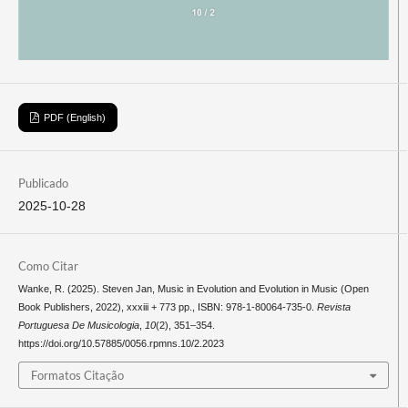
PDF (English)
Publicado
2025-10-28
Como Citar
Wanke, R. (2025). Steven Jan, Music in Evolution and Evolution in Music (Open
Book Publishers, 2022), xxxiii + 773 pp., ISBN: 978-1-80064-735-0.
Revista
Portuguesa De Musicologia
,
10
(2), 351–354.
https://doi.org/10.57885/0056.rpmns.10/2.2023
Formatos Citação