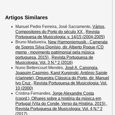
Artigos Similares
Manuel Pedro Ferreira, José Sacramento,
Vários,
Compositores do Porto do século XX
,
Revista
Portuguesa de Musicologia: v. 14/15 (2004-2005)
Bruno Madureira,
New Harmoniemusik - Camerata
de Sopros Silva Dionísio, dir. Alberto Roque (CD
mpmp - movimento patrimonial pela música
portuguesa, 2015)
,
Revista Portuguesa de
Musicologia: Vol. 3 N.º 2 (2016)
Nuno Bettencourt Mendes,
José A. Canongia,
Joaquim Casimiro, Karol Kurpinski, António Saiote
(clarinete), Orquestra Clássica do Porto, dir. Manuel
Ivo Cruz
,
Revista Portuguesa de Musicologia: Vol.
10 (2000)
Cristina Fernandes,
Jorge Alexandre Costa
(coord.), ​Olhares sobre a história da música em
Portugal ​(Vila do Conde, Verso da História, 2015)
,
Revista Portuguesa de Musicologia: Vol. 4 N.º 2
(2017)