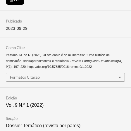
PDF
Publicado
2023-09-29
Como Citar
Pestana, M. do R. (2023). «Este canto é de mulheres!»: : Uma história de
dominação, «desaparecimento» e resiliência.
Revista Portuguesa De Musicologia
,
9
(1), 197–220. https://doi.org/10.57885/0016.rpmns.9/1.2022
Formatos Citação
Edição
Vol. 9 N.º 1 (2022)
Secção
Dossier Temático (revisto por pares)