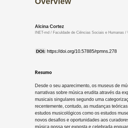
Overview
Alcina Cortez
INET-md / Faculdade de Ciências Sociais e Humanas / 
DOI:
https://doi.org/10.57885/rpmns.278
Resumo
Desde o seu aparecimento, os museus de músi
narrativas sobre música erudita através da e
musicais singulares segundo uma categorizaçã
recentemente, contudo, as mudanças teóricas
estudos musicológicos como os estudos muse
novos desafios e oportunidades aos curadores
música possa ser exposta e celebrada enquan