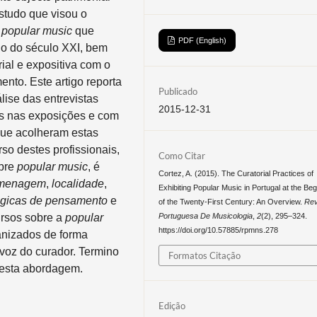
studo que visou o
a
popular music
que
PDF (English)
io do século XXI, bem
rial e expositiva com o
ento. Este artigo reporta
Publicado
ise das entrevistas
2015-12-31
os nas exposições e com
que acolheram estas
so destes profissionais,
Como Citar
obre
popular music
, é
Cortez, A. (2015). The Curatorial Practices of
menagem
,
localidade
,
Exhibiting Popular Music in Portugal at the Beg
lógicas de pensamento
e
of the Twenty-First Century: An Overview.
Rev
cursos sobre a
popular
Portuguesa De Musicologia
,
2
(2), 295–324.
https://doi.org/10.57885/rpmns.278
anizados de forma
 voz do curador. Termino
Formatos Citação
 esta abordagem.
Edição