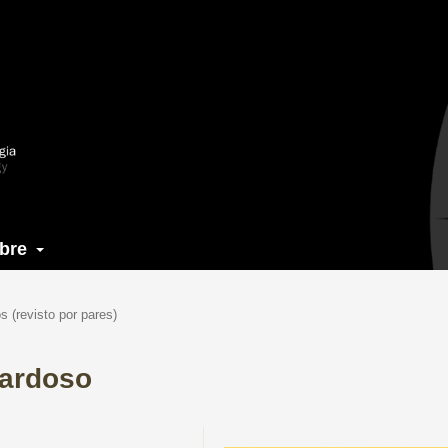
bre
os (revisto por pares)
Cardoso