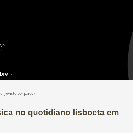
bre
os (revisto por pares)
ica no quotidiano lisboeta em