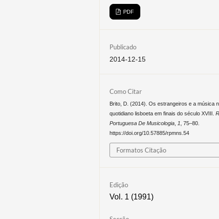
PDF
Publicado
2014-12-15
Como Citar
Brito, D. (2014). Os estrangeiros e a música 
quotidiano lisboeta em finais do século XVIII.
R
Portuguesa De Musicologia
,
1
, 75–80.
https://doi.org/10.57885/rpmns.54
Formatos Citação
Edição
Vol. 1 (1991)