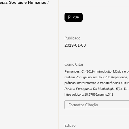
cias Sociais e Humanas /
PDF
Publicado
2019-01-03
Como Citar
Fernandes, C. (2019). Introdução: Música e p
real em Portugal no século XVIII: Repertórios,
práticas interpretativas e transferências cultur
Revista Portuguesa De Musicologia
,
5
(1), 11–
https://doi.org/10.57885/rpmns.341
Formatos Citação
Edição