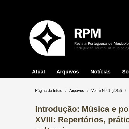
Atual
Arquivos
Notícias
So
Página de Início
/
Arquivos
/
Vol. 5 N.º 1 (2018)
/
Introdução: Música e po
XVIII: Repertórios, práti