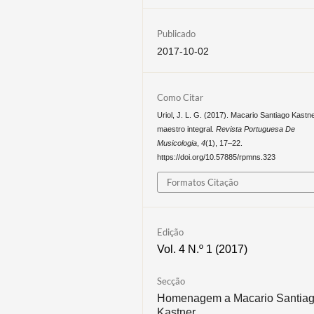
Publicado
2017-10-02
Como Citar
Uriol, J. L. G. (2017). Macario Santiago Kastn
maestro integral.
Revista Portuguesa De
Musicologia
,
4
(1), 17–22.
https://doi.org/10.57885/rpmns.323
Formatos Citação
Edição
Vol. 4 N.º 1 (2017)
Secção
Homenagem a Macario Santia
Kastner