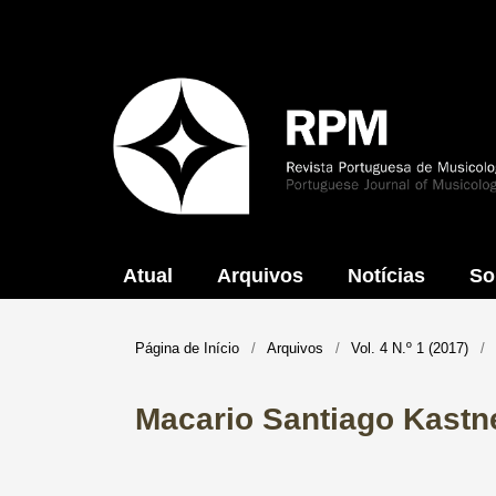
Atual
Arquivos
Notícias
So
Página de Início
/
Arquivos
/
Vol. 4 N.º 1 (2017)
/
Macario Santiago Kastne