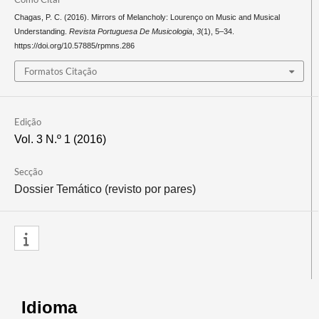
Chagas, P. C. (2016). Mirrors of Melancholy: Lourenço on Music and Musical
Understanding.
Revista Portuguesa De Musicologia
,
3
(1), 5–34.
https://doi.org/10.57885/rpmns.286
Formatos Citação
Edição
Vol. 3 N.º 1 (2016)
Secção
Dossier Temático (revisto por pares)
Idioma