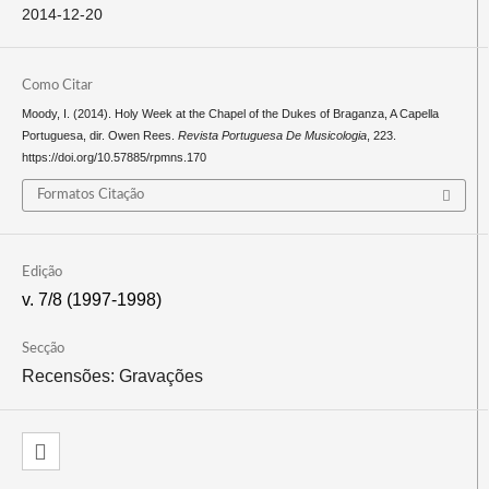
2014-12-20
Como Citar
Moody, I. (2014). Holy Week at the Chapel of the Dukes of Braganza, A Capella
Portuguesa, dir. Owen Rees.
Revista Portuguesa De Musicologia
, 223.
https://doi.org/10.57885/rpmns.170
Formatos Citação
Edição
v. 7/8 (1997-1998)
Secção
Recensões: Gravações